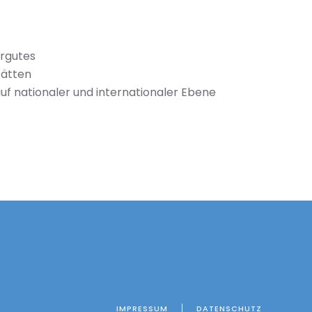
urgutes
tätten
f nationaler und internationaler Ebene
IMPRESSUM
DATENSCHUTZ