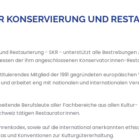
R KONSERVIERUNG UND RESTA
und Restaurierung - SKR - unterstützt alle Bestrebungen
teressen der ihm angeschlossenen Konservator:innen-Rest
ituierendes Mitglied der 1991 gegründeten europäischen
 und arbeitet eng mit nationalen und internationalen Ver
rbeitende Berufsleute aller Fachbereiche aus allen Kultur
chweiz tätigen Restaurator:innen.
 Ehrenkodex, sowie auf die international anerkannten eth
rtas und Konventionen zur Kulturgütererhaltung.